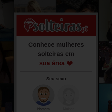
Conhece mulheres
solteiras em
sua área ❤️
Seu sexo
Homem
Mulher