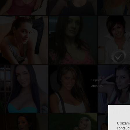
Suporte
Afiliados
Utiliza
conteúd