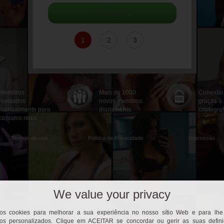
PRÓXIMO
1
2
3
Membros
Mais de 1000
Conexão
revisados
novos membros
graças à
manualmente para
diariamente
criptogra
contatos reais
Termos de uso
Política de Privacidade
Impressão
We value your privacy
mos cookies para melhorar a sua experiência no nosso sítio Web e para lhe
os personalizados. Clique em ACEITAR se concordar ou gerir as suas defin