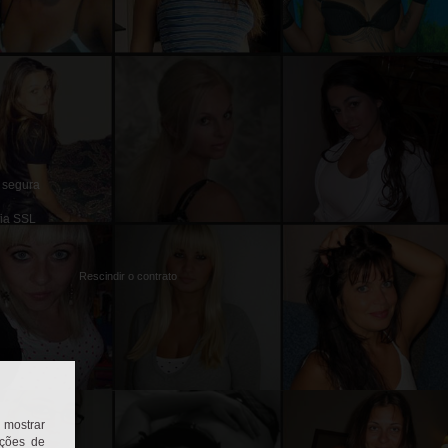
 segura
fia SSL
Rescindir o contrato
 mostrar
ições de